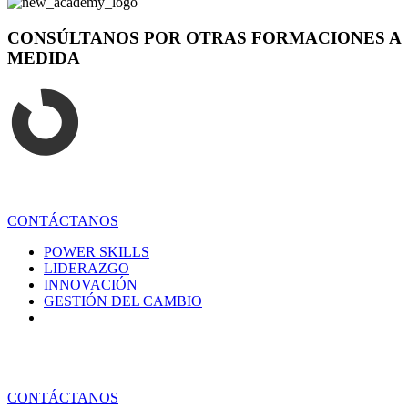
CONSÚLTANOS POR OTRAS FORMACIONES A
MEDIDA
Los programas que diseñamos toman nuestros propios aprendizajes
de 15 años de consultoría en transformación y cambio en compañías
de todos los sectores, en distintos países del mundo.
CONTÁCTANOS
POWER SKILLS
LIDERAZGO
INNOVACIÓN
GESTIÓN DEL CAMBIO
Los programas que diseñamos toman nuestros propios aprendizajes
de 15 años de consultoría en transformación y cambio en compañías
de todos los sectores, en distintos países del mundo.
CONTÁCTANOS