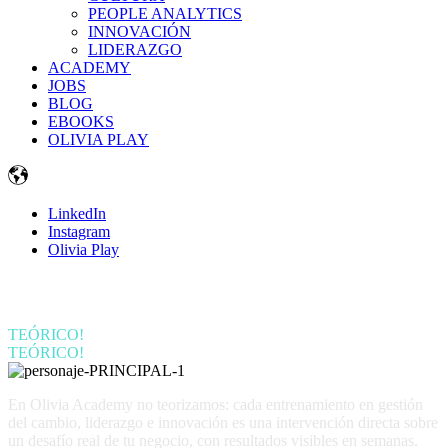
PEOPLE ANALYTICS
INNOVACIÓN
LIDERAZGO
ACADEMY
JOBS
BLOG
EBOOKS
OLIVIA PLAY
LinkedIn
Instagram
Olivia Play
NO MÁS BLA BLA
TEÓRICO!
TEÓRICO!
En Olivia Academy no teorizamos: cada entrenamiento en gestión
del cambio, liderazgo e innovación es una intervención directa sobre
un desafío real de tu negocio, con resultados visibles en semanas.